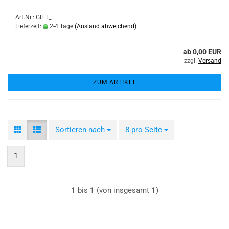
Art.Nr.: GIFT_
Lieferzeit:
2-4 Tage
(Ausland abweichend)
ab 0,00 EUR
zzgl.
Versand
ZUM ARTIKEL
Sortieren nach
Sortieren nach
8 pro Seite
pro Seite
1
1
bis
1
(von insgesamt
1
)