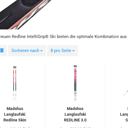
neuen Redline IntelliGrip® Ski bieten die optimale Kombination aus
Sortieren nach
Sortieren nach
8 pro Seite
pro Seite
Madshus
Madshus
Langlaufski
Langlaufski
Lang
Redline Skin
REDLINE 3.0
S
INTELLIGRIP