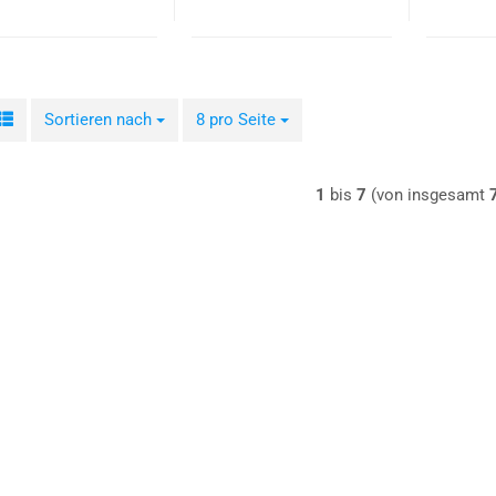
Sortieren nach
Sortieren nach
8 pro Seite
pro Seite
1
bis
7
(von insgesamt