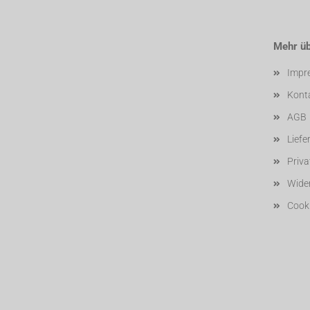
Mehr übe
Impr
Kont
AGB
Liefe
Priv
Wider
Cooki