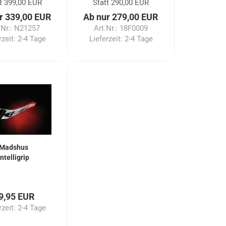
t 399,00 EUR
Statt 290,00 EUR
r 339,00 EUR
Ab nur 279,00 EUR
.Nr.: N21257
Art.Nr.: 18F0009
rzeit:
2-4 Tage
Lieferzeit:
2-4 Tage
Madshus
Intelligrip
9,95 EUR
rzeit:
2-4 Tage