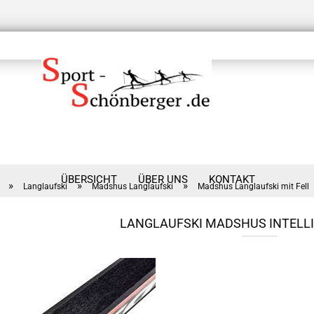
ÜBERSICHT
ÜBER UNS
KONTAKT
»
»
»
Langlaufski
Madshus Langlaufski
Madshus Langlaufski mit Fell
LANGLAUFSKI MADSHUS INTELLI