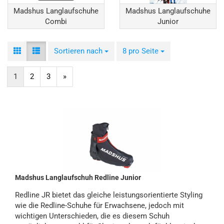
Madshus Langlaufschuhe
Madshus Langlaufschuhe
Combi
Junior
Sortieren nach
Sortieren nach
8 pro Seite
pro Seite
1
2
3
»
Madshus Langlaufschuh Redline Junior
Redline JR bietet das gleiche leistungsorientierte Styling
wie die Redline-Schuhe für Erwachsene, jedoch mit
wichtigen Unterschieden, die es diesem Schuh