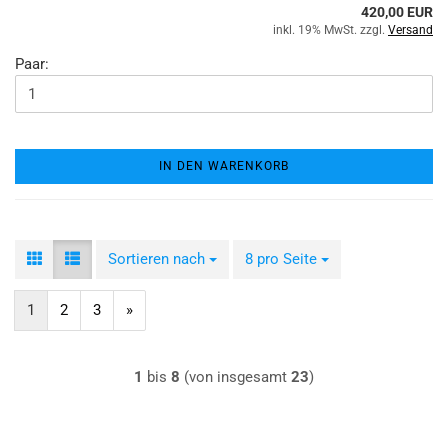
420,00 EUR
inkl. 19% MwSt. zzgl.
Versand
Paar:
IN DEN WARENKORB
Sortieren nach
Sortieren nach
8 pro Seite
pro Seite
1
2
3
»
1
bis
8
(von insgesamt
23
)