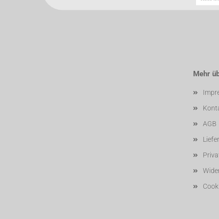
Mehr übe
Impr
Kont
AGB
Liefe
Priv
Wider
Cooki