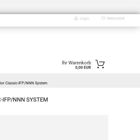
Login
Merkzettel
E-Mail
Ihr Warenkorb
0,00 EUR
Passwort
ior Classic-IFP/NNN System
-IFP/NNN SYSTEM
Konto erstellen
Passwort vergessen?