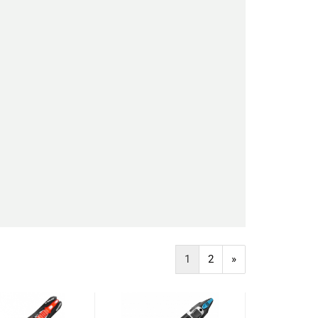
1
2
»