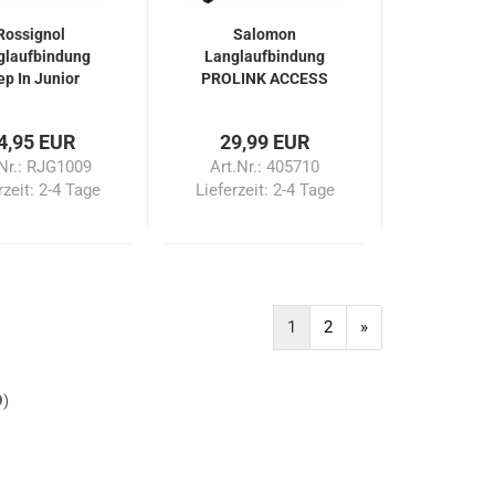
Rossignol
Salomon
glaufbindung
Langlaufbindung
ep In Junior
PROLINK ACCESS
Junior
4,95 EUR
29,99 EUR
.Nr.: RJG1009
Art.Nr.: 405710
rzeit:
2-4 Tage
Lieferzeit:
2-4 Tage
1
2
»
9
)