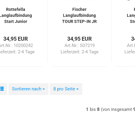
Rottefella
Fischer
Langlaufbindung
Langlaufbindung
Lan
Start Junior
TOUR STEP-IN JR
St
IFP
34,95 EUR
34,95 EUR
3
Art.Nr.: 10200242
Art.Nr.: S07219
Art
ieferzeit:
2-4 Tage
Lieferzeit:
2-4 Tage
Liefe
Sortieren nach
Sortieren nach
8 pro Seite
pro Seite
1
bis
8
(von insgesamt