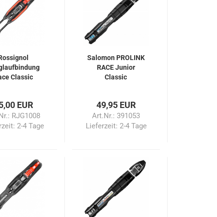
Rossignol
Salomon PROLINK
glaufbindung
RACE Junior
ace Classic
Classic
Junior IFP
5,00 EUR
49,95 EUR
.Nr.: RJG1008
Art.Nr.: 391053
rzeit:
2-4 Tage
Lieferzeit:
2-4 Tage