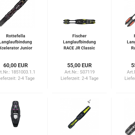
Rottefella
Fischer
Langlaufbindung
Langlaufbindung
Lan
Xcelerator Junior
RACE JR Classic
R
Classic NIS
IFP
60,00 EUR
55,00 EUR
5
t.Nr.: 1851003.1.1
Art.Nr.: S07119
Art
ieferzeit:
2-4 Tage
Lieferzeit:
2-4 Tage
Liefe