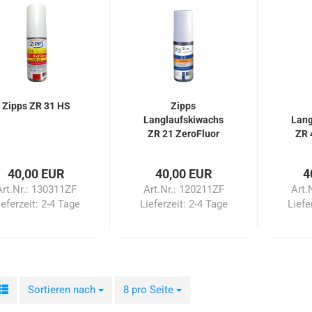
Zipps ZR 31 HS
Zipps
Langlaufskiwachs
Lang
ZR 21 ZeroFluor
ZR 
40,00 EUR
40,00 EUR
4
Art.Nr.: 130311ZF
Art.Nr.: 120211ZF
Art.
ieferzeit:
2-4 Tage
Lieferzeit:
2-4 Tage
Liefe
Sortieren nach
Sortieren nach
8 pro Seite
pro Seite