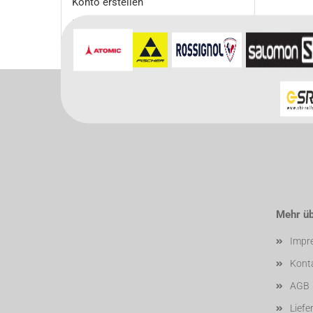
Konto erstellen
Passwort vergessen?
Mehr übe
Impr
Kont
AGB
Liefe