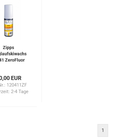
Zipps
laufskiwachs
41 ZeroFluor
0,00 EUR
Nr.: 120411ZF
rzeit:
2-4 Tage
1