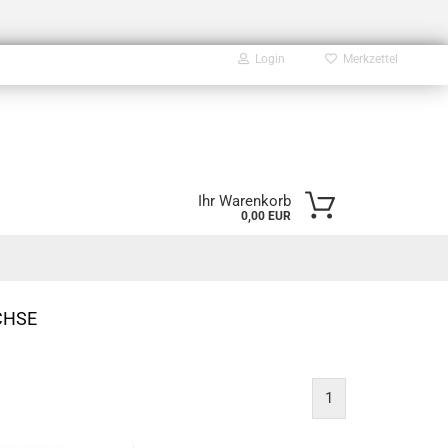
Login
Merkzettel
E-Mail
Ihr Warenkorb
0,00 EUR
Passwort
CHSE
Konto erstellen
Passwort vergessen?
1