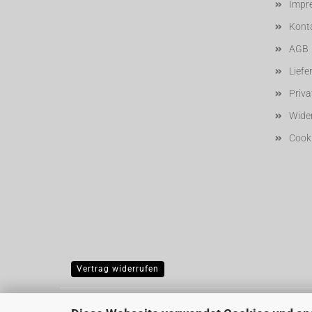
Impr
Kont
AGB
Liefe
Priv
Wider
Cooki
Vertrag widerrufen