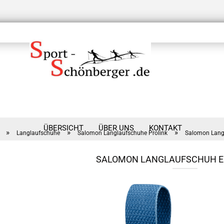
ÜBERSICHT
ÜBER UNS
KONTAKT
»
»
»
Langlaufschuhe
Salomon Langlaufschuhe Prolink
Salomon Langl
SALOMON LANGLAUFSCHUH E