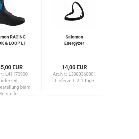
omon RACING
Salomon
K & LOOP LI
Energyzer
35,00 EUR
14,00 EUR
Nr.: L41170900
Art.Nr.: L3083360001
Lieferzeit:
Lieferzeit:
2-4 Tage
estellung beim
Hersteller