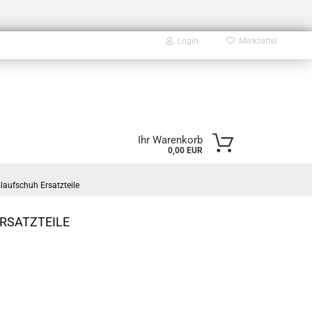
Login
Merkzettel
E-Mail
Ihr Warenkorb
0,00 EUR
Passwort
aufschuh Ersatzteile
RSATZTEILE
Konto erstellen
Passwort vergessen?