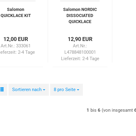
Salomon
Salomon NORDIC
QUICKLACE KIT
DISSOCIATED
QUICKLACE
12,00 EUR
12,90 EUR
Art.Nr.: 333061
Art.Nr.:
ieferzeit:
2-4 Tage
L478848100001
Lieferzeit:
2-4 Tage
Sortieren nach
Sortieren nach
8 pro Seite
pro Seite
1
bis
6
(von insgesamt