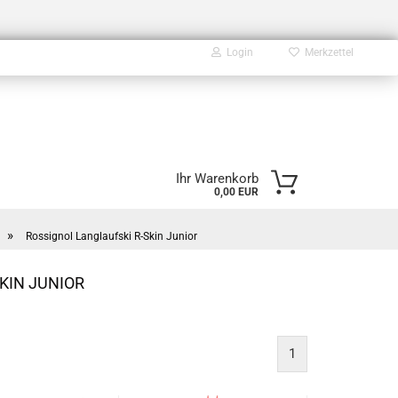
Login
Merkzettel
E-Mail
Ihr Warenkorb
0,00 EUR
Passwort
»
Rossignol Langlaufski R-Skin Junior
KIN JUNIOR
Konto erstellen
Passwort vergessen?
1