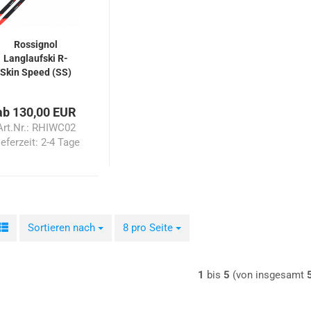
Rossignol
Langlaufski R-
Skin Speed (SS)
ab 130,00 EUR
Art.Nr.: RHIWC02
ieferzeit:
2-4 Tage
Sortieren nach
Sortieren nach
8 pro Seite
pro Seite
1
bis
5
(von insgesamt