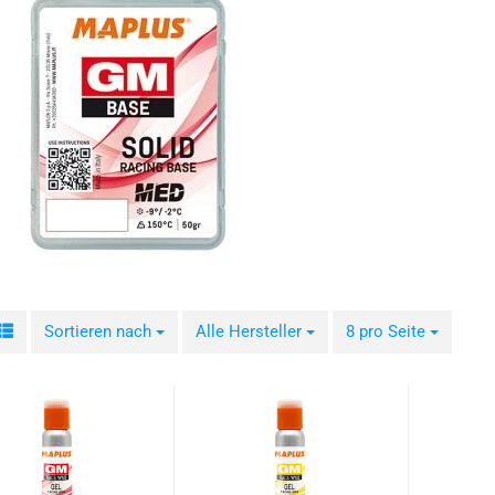
Sortieren nach
Sortieren nach
Alle Hersteller
pro Seite
8 pro Seite
pro Seite