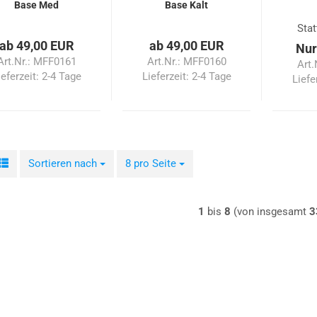
Base Med
Base Kalt
Stat
ab 49,00 EUR
ab 49,00 EUR
Nur
Art.Nr.: MFF0161
Art.Nr.: MFF0160
Art.
ieferzeit:
2-4 Tage
Lieferzeit:
2-4 Tage
Liefe
Sortieren nach
Sortieren nach
8 pro Seite
pro Seite
1
bis
8
(von insgesamt
3