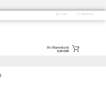
Login
Merkzettel
E-Mail
Ihr Warenkorb
0,00 EUR
Passwort
S
Konto erstellen
Passwort vergessen?