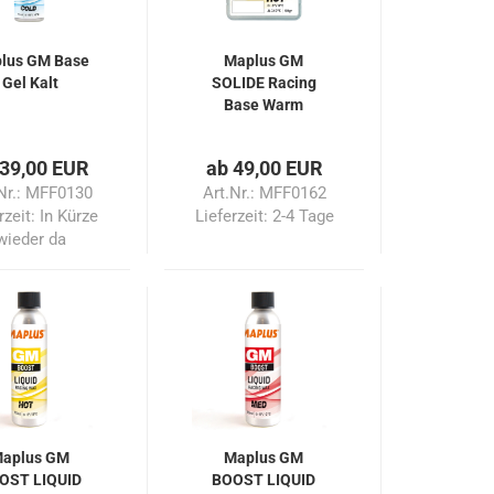
lus GM Base
Maplus GM
Gel Kalt
SOLIDE Racing
Base Warm
 39,00 EUR
ab 49,00 EUR
Nr.: MFF0130
Art.Nr.: MFF0162
rzeit: In Kürze
Lieferzeit:
2-4 Tage
wieder da
aplus GM
Maplus GM
OST LIQUID
BOOST LIQUID