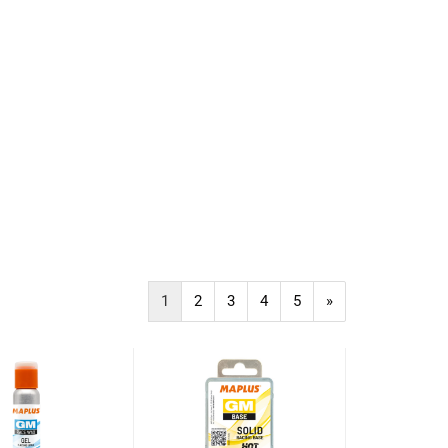
1
2
3
4
5
»