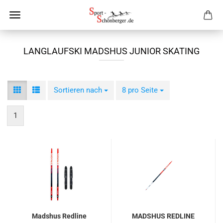
LANGLAUFSKI MADSHUS JUNIOR SKATING
Sortieren nach
Sortieren nach
8 pro Seite
pro Seite
1
Madshus Redline
MADSHUS REDLINE