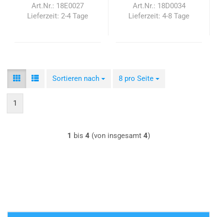
Art.Nr.: 18E0027
Art.Nr.: 18D0034
Lieferzeit:
2-4 Tage
Lieferzeit:
4-8 Tage
Sortieren nach
Sortieren nach
8 pro Seite
pro Seite
1
1
bis
4
(von insgesamt
4
)