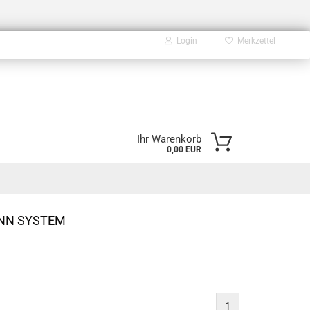
Login
Merkzettel
E-Mail
Ihr Warenkorb
0,00 EUR
Passwort
NN SYSTEM
Konto erstellen
Passwort vergessen?
1