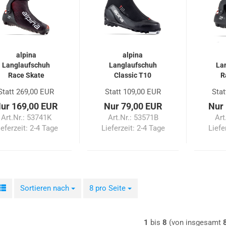
alpina
alpina
Langlaufschuh
Langlaufschuh
La
Race Skate
Classic T10
R
Statt 269,00 EUR
Statt 109,00 EUR
Stat
ur 169,00 EUR
Nur 79,00 EUR
Nur
Art.Nr.: 53741K
Art.Nr.: 53571B
Art
ieferzeit:
2-4 Tage
Lieferzeit:
2-4 Tage
Liefe
Sortieren nach
Sortieren nach
8 pro Seite
pro Seite
1
bis
8
(von insgesamt