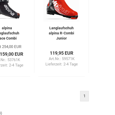
alpina
Langlaufschuh
nglaufschuh
alpina R-Combi
ace Combi
Junior
t 254,00 EUR
119,95 EUR
 159,00 EUR
Art.Nr.: 59571K
.Nr.: 53761K
Lieferzeit:
2-4 Tage
rzeit:
2-4 Tage
1
8
)