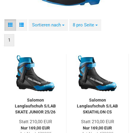
Sortieren nach
Sortieren nach
8 pro Seite
pro Seite
1
Salomon
Salomon
Langlaufschuh S/LAB
Langlaufschuh S/LAB
SKATE JUNIOR 25/26
SKIATHLON CS
JUNIOR 25/26
Statt 210,00 EUR
Statt 210,00 EUR
Nur 169,00 EUR
Nur 169,00 EUR