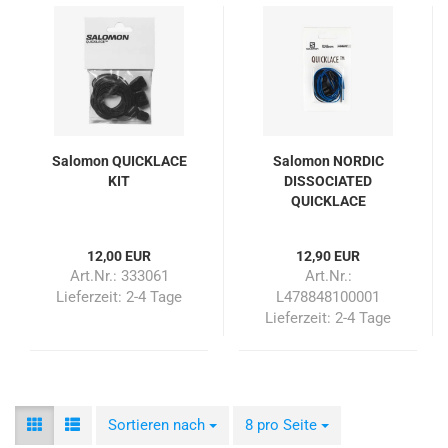
Salomon QUICKLACE
Salomon NORDIC
KIT
DISSOCIATED
QUICKLACE
12,00 EUR
12,90 EUR
Art.Nr.: 333061
Art.Nr.:
Lieferzeit:
2-4 Tage
L478848100001
Lieferzeit:
2-4 Tage
Sortieren nach
Sortieren nach
8 pro Seite
pro Seite