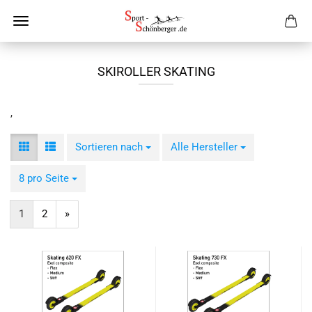
SKIROLLER SKATING
,
Sortieren nach
Sortieren nach
Alle Hersteller
pro Seite
8 pro Seite
pro Seite
1
2
»