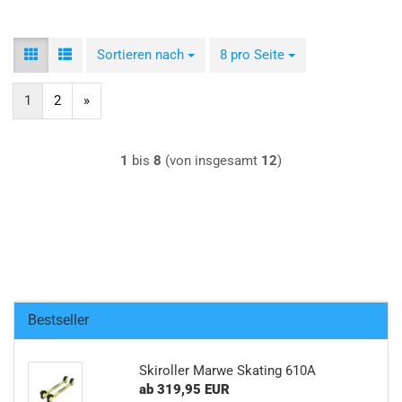
Sortieren nach
Sortieren nach
8 pro Seite
pro Seite
1
2
»
1
bis
8
(von insgesamt
12
)
Bestseller
Skiroller Marwe Skating 610A
ab 319,95 EUR