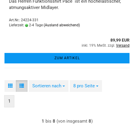
Das Herren Funktionsshirt Pace ist ein hochelastischer,
atmungsaktiver Midlayer.
Art.Nr.: 24224-331
Lieferzeit:
2-4 Tage
(Ausland abweichend)
89,99 EUR
inkl. 19% MwSt. zzgl.
Versand
ZUM ARTIKEL
Sortieren nach
Sortieren nach
8 pro Seite
pro Seite
1
1
bis
8
(von insgesamt
8
)