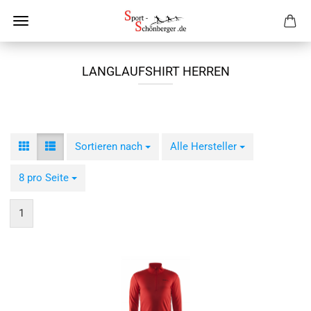
LANGLAUFSHIRT HERREN
Sortieren nach
Sortieren nach
Alle Hersteller
pro Seite
8 pro Seite
pro Seite
1