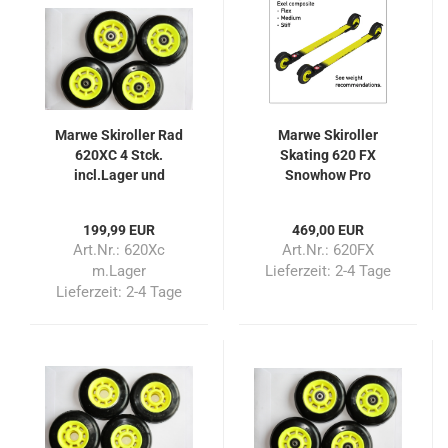
Marwe Skiroller Rad
Marwe Skiroller
620XC 4 Stck.
Skating 620 FX
incl.Lager und
Snowhow Pro
Achshülsen
199,99 EUR
469,00 EUR
Art.Nr.: 620Xc
Art.Nr.: 620FX
m.Lager
Lieferzeit:
2-4 Tage
Lieferzeit:
2-4 Tage