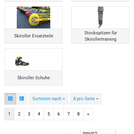
Stockspitzen für
Skiroller Ersatzteile
Skirollertraining
Skiroller Schuhe
Sortieren nach
Sortieren nach
8 pro Seite
pro Seite
1
2
3
4
5
6
7
8
»