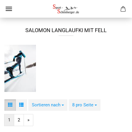
SALOMON LANGLAUFKI MIT FELL
Sortieren nach
Sortieren nach
8 pro Seite
pro Seite
1
2
»