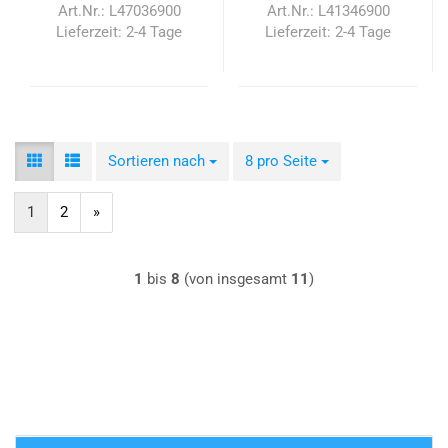
Art.Nr.: L47036900
Art.Nr.: L41346900
Lieferzeit:
2-4 Tage
Lieferzeit:
2-4 Tage
Sortieren nach
Sortieren nach
8 pro Seite
pro Seite
1
2
»
1
bis
8
(von insgesamt
11
)