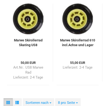
Marwe Skirollerrad
Marwe Skirollerrad 610
Skating US8
incl.Achse und Lager
50,00 EUR
55,00 EUR
Art.Nr.: US8 Marwe
Lieferzeit:
2-4 Tage
Rad
Lieferzeit:
2-4 Tage
Sortieren nach
Sortieren nach
8 pro Seite
pro Seite