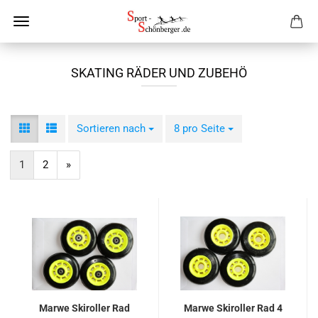
SKATING RÄDER UND ZUBEHÖ
Sortieren nach
Sortieren nach
8 pro Seite
pro Seite
1
2
»
Marwe Skiroller Rad
Marwe Skiroller Rad 4