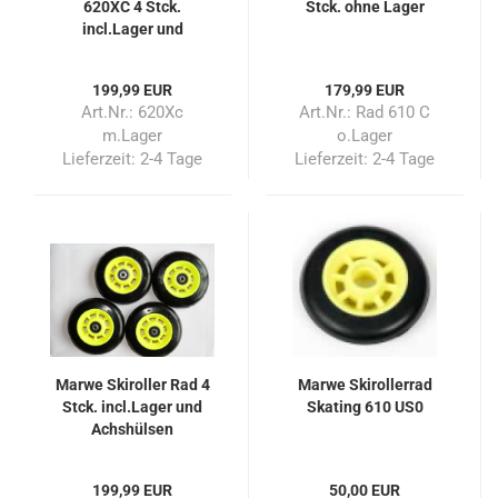
620XC 4 Stck.
Stck. ohne Lager
incl.Lager und
Achshülsen
199,99 EUR
179,99 EUR
Art.Nr.: 620Xc
Art.Nr.: Rad 610 C
m.Lager
o.Lager
Lieferzeit:
2-4 Tage
Lieferzeit:
2-4 Tage
Marwe Skiroller Rad 4
Marwe Skirollerrad
Stck. incl.Lager und
Skating 610 US0
Achshülsen
199,99 EUR
50,00 EUR