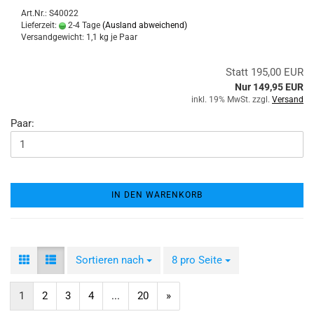
Art.Nr.: S40022
Lieferzeit:
2-4 Tage
(Ausland abweichend)
Versandgewicht:
1,1
kg je Paar
Statt 195,00 EUR
Nur 149,95 EUR
inkl. 19% MwSt. zzgl.
Versand
Paar:
IN DEN WARENKORB
Sortieren nach
Sortieren nach
8 pro Seite
pro Seite
1
2
3
4
...
20
»