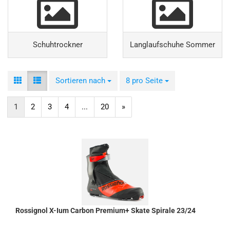
Schuhtrockner
Langlaufschuhe Sommer
Sortieren nach
Sortieren nach
8 pro Seite
pro Seite
1
2
3
4
...
20
»
Rossignol X-Ium Carbon Premium+ Skate Spirale 23/24