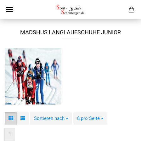
MADSHUS LANGLAUFSCHUHE JUNIOR
Sortieren nach
Sortieren nach
8 pro Seite
pro Seite
1