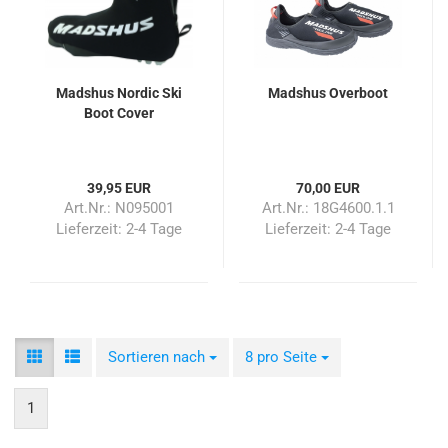
Madshus Nordic Ski
Madshus Overboot
Boot Cover
39,95 EUR
70,00 EUR
Art.Nr.: N095001
Art.Nr.: 18G4600.1.1
Lieferzeit:
2-4 Tage
Lieferzeit:
2-4 Tage
Sortieren nach
Sortieren nach
8 pro Seite
pro Seite
1