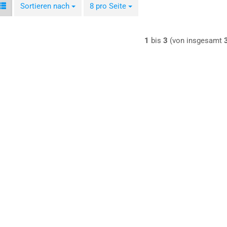
Sortieren nach
Sortieren nach
8 pro Seite
pro Seite
1
bis
3
(von insgesamt