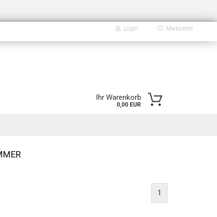
Login
Merkzettel
E-Mail
Ihr Warenkorb
0,00 EUR
Passwort
MMER
Konto erstellen
Passwort vergessen?
1