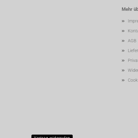
Mehr übe
Impr
Kont
AGB
Liefe
Priv
Wider
Cooki
Vertrag widerrufen