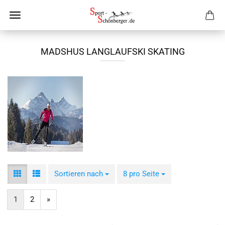
MADSHUS LANGLAUFSKI SKATING
Sortieren nach
Sortieren nach
8 pro Seite
pro Seite
1
2
»