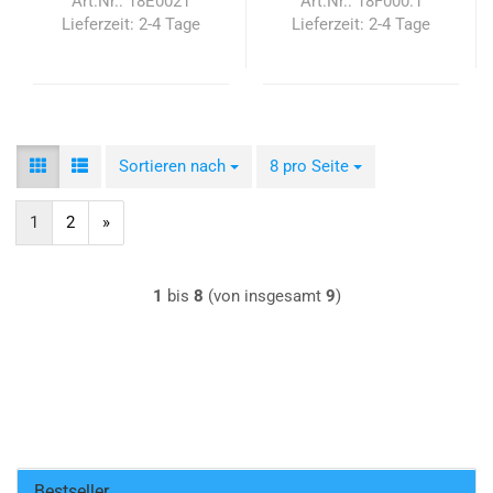
Art.Nr.: 18E0021
Art.Nr.: 18F000.1
Lieferzeit:
2-4 Tage
Lieferzeit:
2-4 Tage
Sortieren nach
Sortieren nach
8 pro Seite
pro Seite
1
2
»
1
bis
8
(von insgesamt
9
)
Bestseller