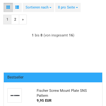
Sortieren nach
Sortieren nach
8 pro Seite
pro Seite
1
2
»
1
bis
8
(von insgesamt
16
)
Bestseller
Fischer Screw Mount Plate SNS
Pattern
9,95 EUR