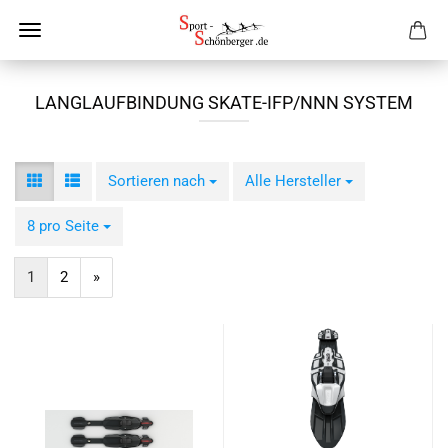
LANGLAUFBINDUNG SKATE-IFP/NNN SYSTEM
Sortieren nach
Sortieren nach
Alle Hersteller
pro Seite
8 pro Seite
pro Seite
1
2
»