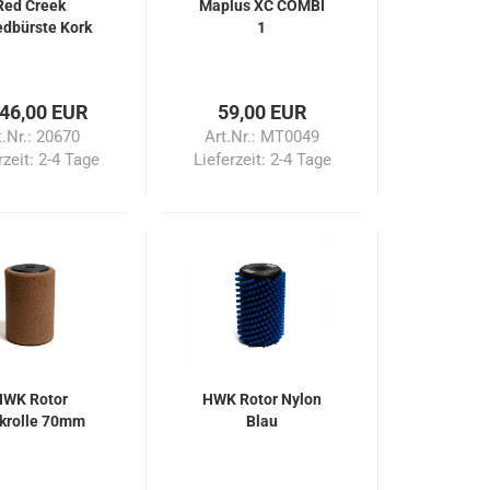
Red Creek
Maplus XC COMBI
dbürste Kork
1
 46,00 EUR
59,00 EUR
t.Nr.: 20670
Art.Nr.: MT0049
rzeit:
2-4 Tage
Lieferzeit:
2-4 Tage
HWK Rotor
HWK Rotor Nylon
krolle 70mm
Blau