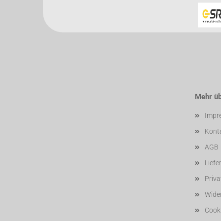
Mehr übe
Impr
Kont
AGB
Liefe
Priv
Wider
Cooki