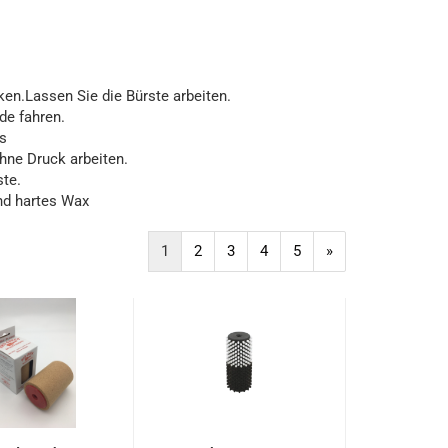
ken.Lassen Sie die Bürste arbeiten.
de fahren.
s
hne Druck arbeiten.
ste.
und hartes Wax
1
2
3
4
5
»