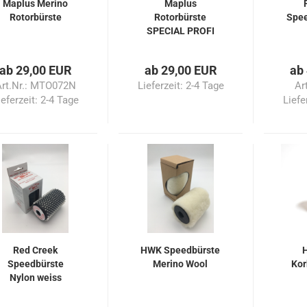
Maplus Merino
Maplus
Rotorbürste
Rotorbürste
Spee
SPECIAL PROFI
10cm
ab 29,00 EUR
ab 29,00 EUR
ab
Art.Nr.: MTO072N
Lieferzeit:
2-4 Tage
Ar
ieferzeit:
2-4 Tage
Liefe
Red Creek
HWK Speedbürste
Speedbürste
Merino Wool
Kor
Nylon weiss