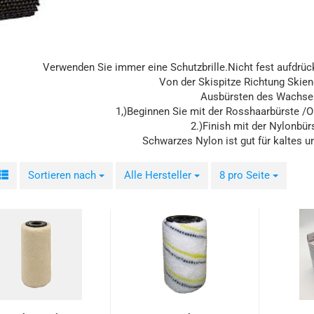
Verwenden Sie immer eine Schutzbrille.Nicht fest aufdrüc
Von der Skispitze Richtung Skien
Ausbürsten des Wachse
1,)Beginnen Sie mit der Rosshaarbürste /O
2.)Finish mit der Nylonbür
Schwarzes Nylon ist gut für kaltes 
Sortieren nach
Sortieren nach
Alle Hersteller
pro Seite
8 pro Seite
pro Seite