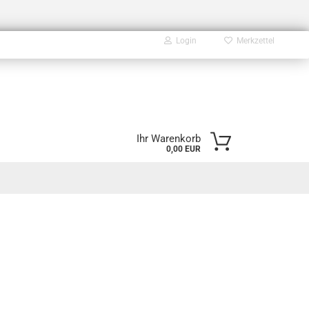
Login
Merkzettel
E-Mail
Ihr Warenkorb
0,00 EUR
Passwort
Konto erstellen
Passwort vergessen?