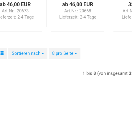
ab 46,00 EUR
ab 46,00 EUR
3
Art.Nr.: 20673
Art.Nr.: 20668
Art.
ieferzeit:
2-4 Tage
Lieferzeit:
2-4 Tage
Liefe
Sortieren nach
Sortieren nach
8 pro Seite
pro Seite
1
bis
8
(von insgesamt
3