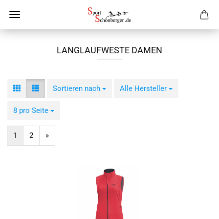
LANGLAUFWESTE DAMEN
Sortieren nach
Sortieren nach
Alle Hersteller
pro Seite
8 pro Seite
pro Seite
1
2
»