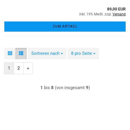
89,00 EUR
inkl. 19% MwSt. zzgl.
Versand
ZUM ARTIKEL
Sortieren nach
Sortieren nach
8 pro Seite
pro Seite
1
2
»
1
bis
8
(von insgesamt
9
)