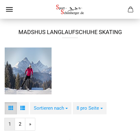
MADSHUS LANGLAUFSCHUHE SKATING
Sortieren nach
Sortieren nach
8 pro Seite
pro Seite
1
2
»