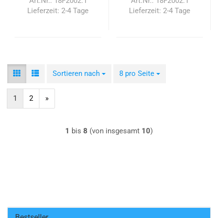
Art.Nr.: 18F2002.1
Art.Nr.: 18F2002.1
Lieferzeit:
2-4 Tage
Lieferzeit:
2-4 Tage
Sortieren nach
Sortieren nach
8 pro Seite
pro Seite
1
2
»
1
bis
8
(von insgesamt
10
)
Bestseller