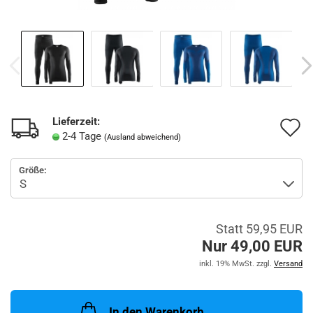
Lieferzeit:
A
2-4 Tage
(Ausland abweichend)
d
Größe:
M
Statt 59,95 EUR
Nur 49,00 EUR
inkl. 19% MwSt. zzgl.
Versand
In den Warenkorb