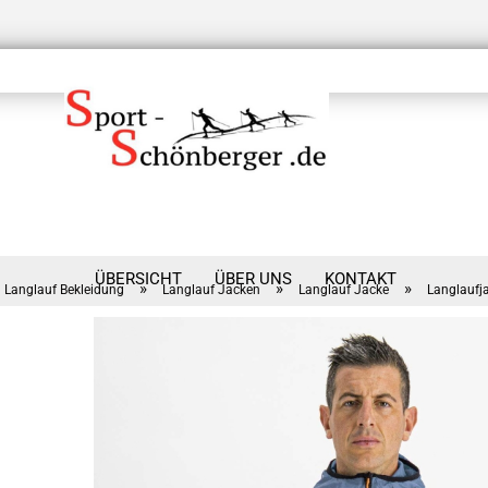
ÜBERSICHT
ÜBER UNS
KONTAKT
»
»
»
Langlauf Bekleidung
Langlauf Jacken
Langlauf Jacke
Langlaufj