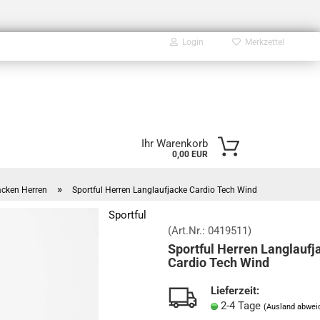
Login
Merkzettel
E-Mail
Ihr Warenkorb
0,00 EUR
Passwort
»
acken Herren
Sportful Herren Langlaufjacke Cardio Tech Wind
Sportful
(Art.Nr.:
0419511
)
Sportful Herren Langlaufj
Konto erstellen
Cardio Tech Wind
Passwort vergessen?
Lieferzeit:
2-4 Tage
(Ausland abwei