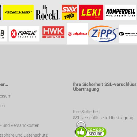
formationen besuchen Sie bitte die
Homepage
zu diesem Artikel.
r...
Ihre Sicherheit SSL-verschlüss
Übertragung
essum
akt
Ihre Sicherheit
SSL-verschlüsselte Übertragung
r- und Versandkosten
atsphäre und Datenschutz