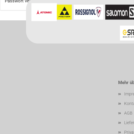
Passwort vergessen?
Für weitere In
Mehr übe
Impr
Kont
AGB
Liefe
Priv