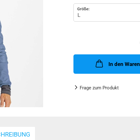
Größe:
In den Ware
Frage zum Produkt
CHREIBUNG