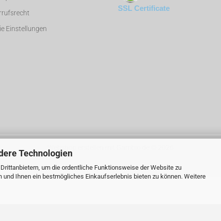
SSL Certificate
rufsrecht
e Einstellungen
Webshop erstellen
mit Gambio.de © 2026
dere Technologien
rittanbietern, um die ordentliche Funktionsweise der Website zu
n und Ihnen ein bestmögliches Einkaufserlebnis bieten zu können. Weitere