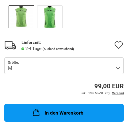
Lieferzeit:
A
2-4 Tage
(Ausland abweichend)
d
Größe:
M
99,00 EUR
inkl. 19% MwSt. zzgl.
Versand
In den Warenkorb