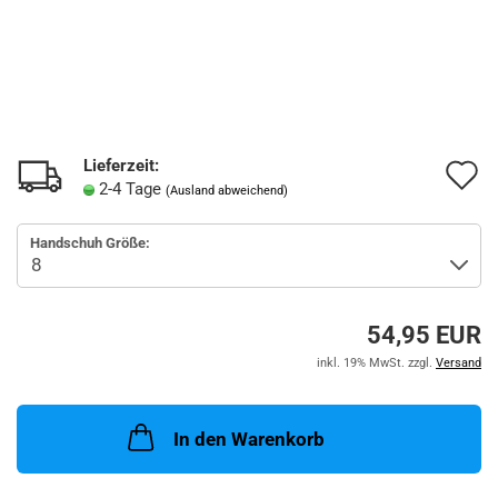
Lieferzeit:
A
2-4 Tage
(Ausland abweichend)
d
Handschuh Größe:
M
54,95 EUR
inkl. 19% MwSt. zzgl.
Versand
In den Warenkorb