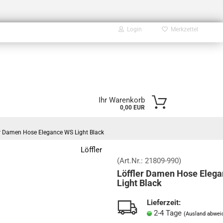
Login
Merkzettel
E-Mail
Ihr Warenkorb
0,00 EUR
Passwort
er Damen Hose Elegance WS Light Black
Löffler
(Art.Nr.:
21809-990
)
Löffler Damen Hose Eleg
Konto erstellen
Light Black
Passwort vergessen?
Lieferzeit:
2-4 Tage
(Ausland abwei