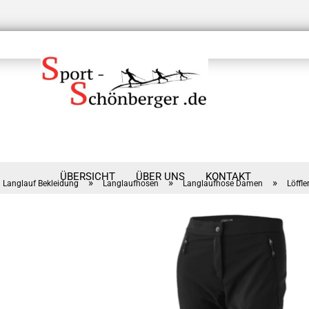
ÜBERSICHT
ÜBER UNS
KONTAKT
»
»
»
Langlauf Bekleidung
Langlaufhosen
Langlaufhose Damen
Löffl