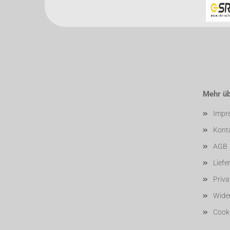
Mehr übe
Impr
Kont
AGB
Liefe
Priv
Wider
Cooki