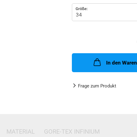
Größe:
In den Ware
Frage zum Produkt
MATERIAL
GORE-TEX INFINIUM