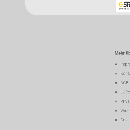
Mehr übe
Impr
Kont
AGB
Liefe
Priv
Wider
Cooki