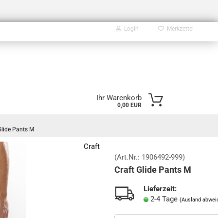
Login
Merkzettel
E-Mail
Ihr Warenkorb
0,00 EUR
Passwort
Glide Pants M
Craft
(Art.Nr.:
1906492-999
)
Craft Glide Pants M
Konto erstellen
Passwort vergessen?
Lieferzeit:
2-4 Tage
(Ausland abwei