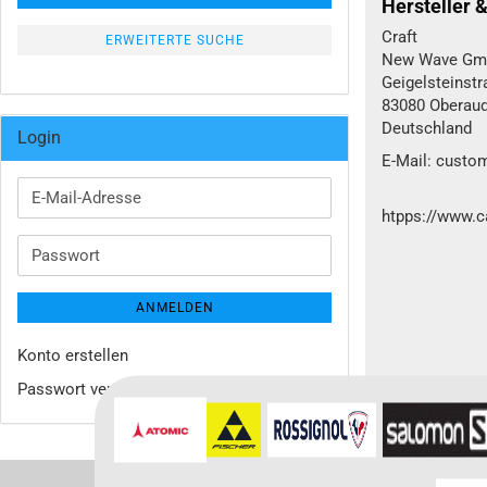
Hersteller 
Craft
ERWEITERTE SUCHE
New Wave G
Geigelsteinstr
83080 Oberaud
Deutschland
Login
E-Mail: custo
E-
htpps://www.ca
Mail-
Adresse
Passwort
ANMELDEN
Konto erstellen
Passwort vergessen?
Für weitere In