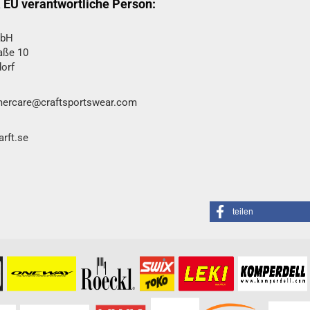
& EU verantwortliche Person:
mbH
aße 10
orf
mercare@craftsportswear.com
rft.se
teilen
formationen besuchen Sie bitte die
Homepage
zu diesem Artikel.