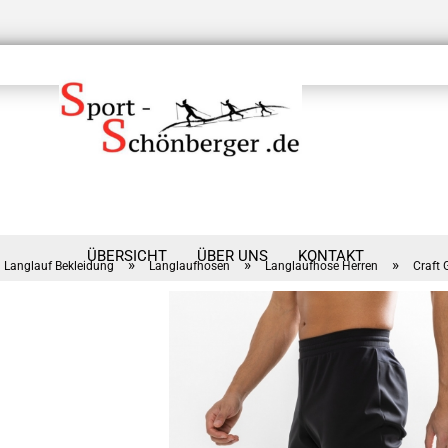
ÜBERSICHT
ÜBER UNS
KONTAKT
»
»
»
Langlauf Bekleidung
Langlaufhosen
Langlaufhose Herren
Craft 