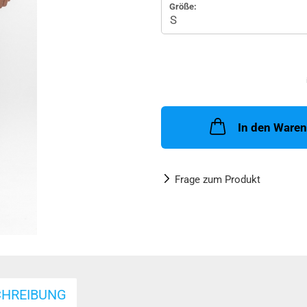
Größe:
In den Ware
Frage zum Produkt
CHREIBUNG