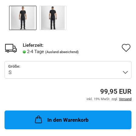
Lieferzeit:
A
2-4 Tage
(Ausland abweichend)
d
Größe:
M
99,95 EUR
inkl. 19% MwSt. zzgl.
Versand
In den Warenkorb