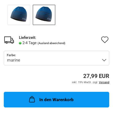
Lieferzeit:
A
2-4 Tage
(Ausland abweichend)
d
Farbe:
M
27,99 EUR
inkl. 19% MwSt. zzgl.
Versand
In den Warenkorb