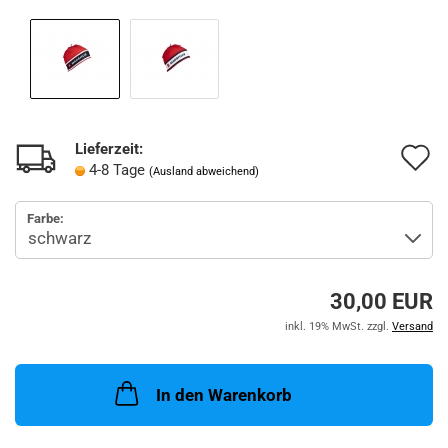
Lieferzeit:
A
4-8 Tage
(Ausland abweichend)
d
Farbe:
M
30,00 EUR
inkl. 19% MwSt. zzgl.
Versand
In den Warenkorb