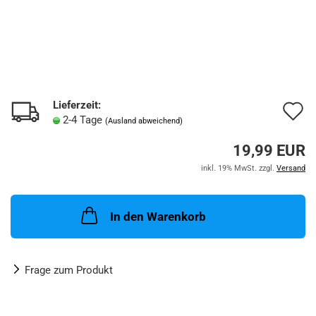
Lieferzeit:
A
2-4 Tage
(Ausland abweichend)
d
19,99 EUR
M
inkl. 19% MwSt. zzgl.
Versand
In den Warenkorb
Frage zum Produkt