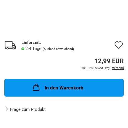
Lieferzeit:
A
2-4 Tage
(Ausland abweichend)
d
12,99 EUR
M
inkl. 19% MwSt. zzgl.
Versand
In den Warenkorb
Frage zum Produkt