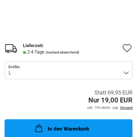
Lieferzeit:
A
2-4 Tage
(Ausland abweichend)
d
Größe:
M
Statt 69,95 EUR
Nur 19,00 EUR
inkl. 19% MwSt. zzgl.
Versand
In den Warenkorb