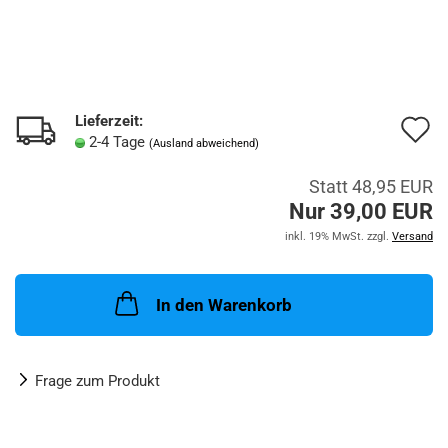
Lieferzeit:
A
2-4 Tage
(Ausland abweichend)
d
Statt 48,95 EUR
M
Nur 39,00 EUR
inkl. 19% MwSt. zzgl.
Versand
In den Warenkorb
Frage zum Produkt