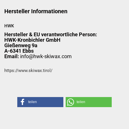
Hersteller Informationen
HWK
Hersteller & EU verantwortliche Person:
HWK-Kronbichler GmbH
Gießenweg 9a
A-6341 Ebbs
Email:
info@hwk-skiwax.com
https://www.skiwax.tirol/
teilen
teilen