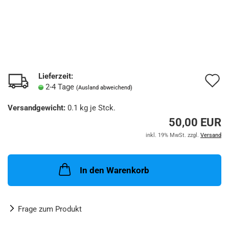
Lieferzeit:
A
2-4 Tage
(Ausland abweichend)
d
Versandgewicht:
0.1
kg je Stck.
M
50,00 EUR
inkl. 19% MwSt. zzgl.
Versand
In den Warenkorb
Frage zum Produkt