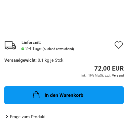
Lieferzeit:
A
2-4 Tage
(Ausland abweichend)
d
Versandgewicht:
0.1
kg je Stck.
M
72,00 EUR
inkl. 19% MwSt. zzgl.
Versand
In den Warenkorb
Frage zum Produkt