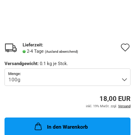
Lieferzeit:
A
2-4 Tage
(Ausland abweichend)
d
Versandgewicht:
0.1
kg je Stck.
M
Menge:
18,00 EUR
inkl. 19% MwSt. zzgl.
Versand
In den Warenkorb