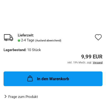
Lieferzeit:
A
2-4 Tage
(Ausland abweichend)
d
Lagerbestand:
10
Stück
M
9,99 EUR
inkl. 19% MwSt. zzgl.
Versand
In den Warenkorb
Frage zum Produkt