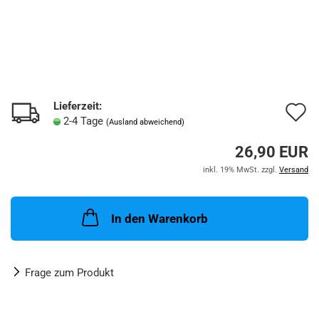
Lieferzeit:
A
2-4 Tage
(Ausland abweichend)
d
26,90 EUR
M
inkl. 19% MwSt. zzgl.
Versand
In den Warenkorb
Frage zum Produkt