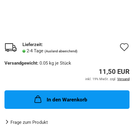
Lieferzeit:
A
2-4 Tage
(Ausland abweichend)
d
Versandgewicht:
0.05
kg je Stück
M
11,50 EUR
inkl. 19% MwSt. zzgl.
Versand
In den Warenkorb
Frage zum Produkt