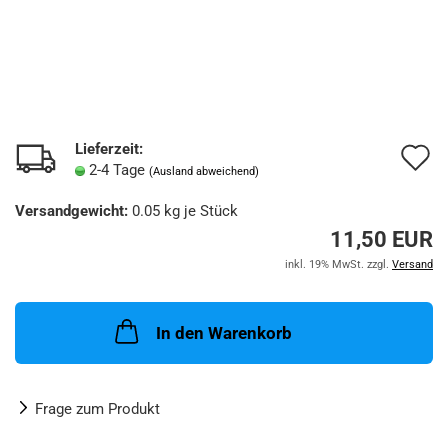
Lieferzeit:
A
2-4 Tage
(Ausland abweichend)
d
Versandgewicht:
0.05
kg je Stück
M
11,50 EUR
inkl. 19% MwSt. zzgl.
Versand
In den Warenkorb
Frage zum Produkt