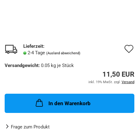
Lieferzeit:
A
2-4 Tage
(Ausland abweichend)
d
Versandgewicht:
0.05
kg je Stück
M
11,50 EUR
inkl. 19% MwSt. zzgl.
Versand
In den Warenkorb
Frage zum Produkt