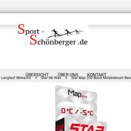
ÜBERSICHT
ÜBER UNS
KONTAKT
»
»
Langlauf Skiwachs
Star Ski Wax
Star Map 200 Black Molybdenum Bas