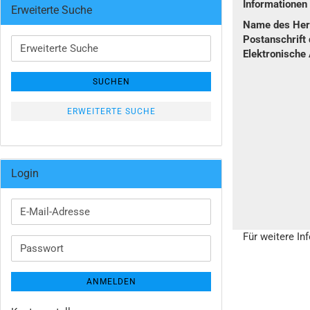
Informatione
Erweiterte Suche
Name des Hers
Postanschrift 
Erweiterte
Elektronische
Suche
SUCHEN
ERWEITERTE SUCHE
Login
E-
Mail-
Für weitere In
Adresse
Passwort
ANMELDEN