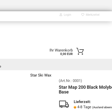
Login
Merkzettel
E-Mail
Ihr Warenkorb
0,00 EUR
Passwort
e
Star Ski Wax
(Art.Nr.:
0001
)
Star Map 200 Black Moly
Konto erstellen
Base
Passwort vergessen?
Lieferzeit:
4-8 Tage
(Ausland abwei