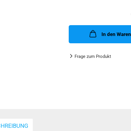
In den Ware
Frage zum Produkt
CHREIBUNG