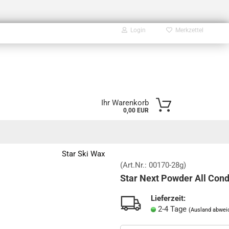
Login
Merkzettel
E-Mail
Ihr Warenkorb
0,00 EUR
Passwort
Star Ski Wax
(Art.Nr.:
00170-28g
)
Star Next Powder All Cond
Konto erstellen
Passwort vergessen?
Lieferzeit:
2-4 Tage
(Ausland abwei