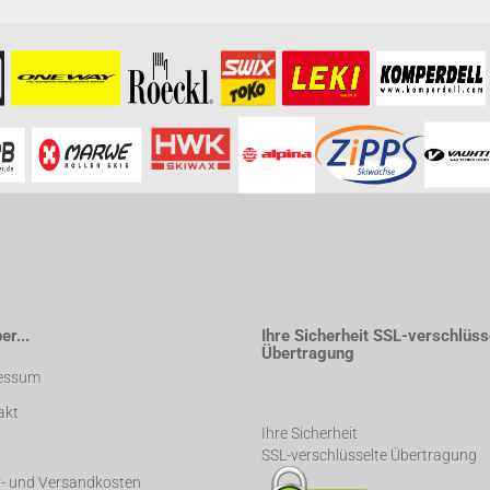
formationen besuchen Sie bitte die
Homepage
zu diesem Artikel.
r...
Ihre Sicherheit SSL-verschlüss
Übertragung
essum
akt
Ihre Sicherheit
SSL-verschlüsselte Übertragung
r- und Versandkosten