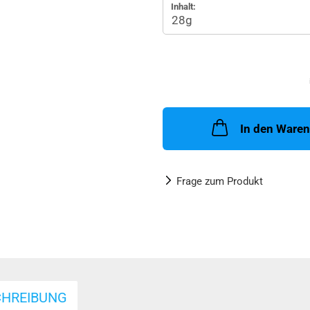
Inhalt:
In den Ware
Frage zum Produkt
CHREIBUNG