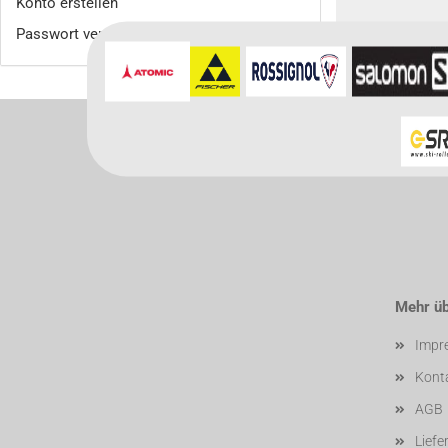
Konto erstellen
Passwort vergessen?
Für weitere In
Mehr übe
Impr
Kont
AGB
Liefe