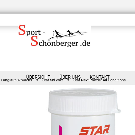
ÜBERSICHT
ÜBER UNS
KONTAKT
»
»
Langlauf Skiwachs
Star Ski Wax
Star Next Powder All Conditions