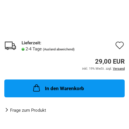
Lieferzeit:
A
2-4 Tage
(Ausland abweichend)
d
29,00 EUR
M
inkl. 19% MwSt. zzgl.
Versand
In den Warenkorb
Frage zum Produkt