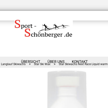
ÜBERSICHT
ÜBER UNS
KONTAKT
»
»
Langlauf Skiwachs
Star Ski Wax
Star Skiwachs Next Race Liquid warm