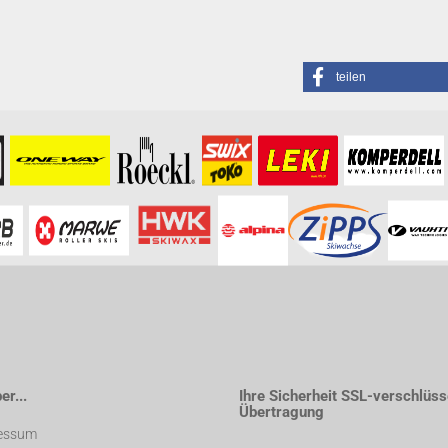
teilen
formationen besuchen Sie bitte die
Homepage
zu diesem Artikel.
r...
Ihre Sicherheit SSL-verschlüss
Übertragung
essum