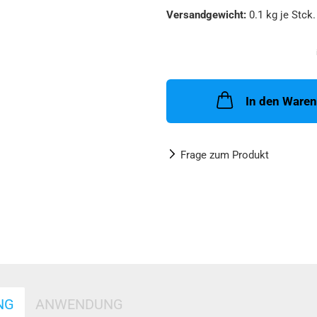
Versandgewicht:
0.1
kg je Stck.
In den Ware
Frage zum Produkt
NG
ANWENDUNG