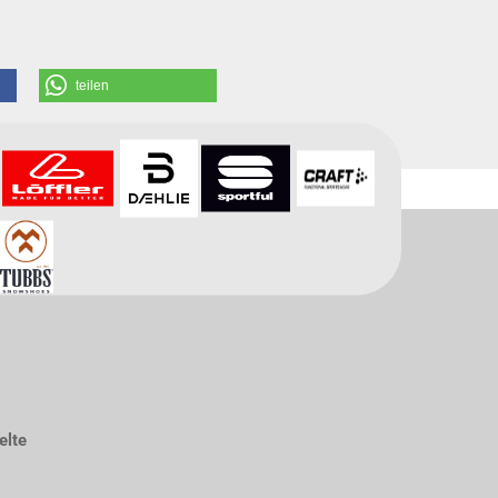
teilen
elte