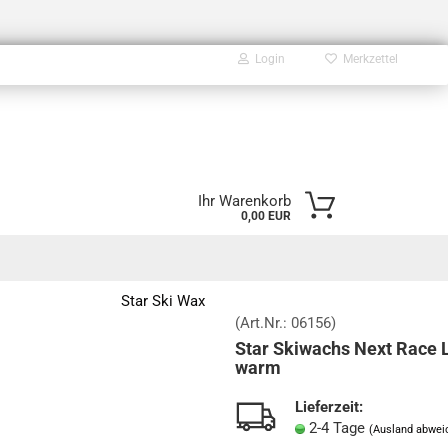
Login
Merkzettel
E-Mail
Ihr Warenkorb
0,00 EUR
Passwort
Star Ski Wax
(Art.Nr.:
06156
)
Star Skiwachs Next Race 
Konto erstellen
warm
Passwort vergessen?
Lieferzeit:
2-4 Tage
(Ausland abwei